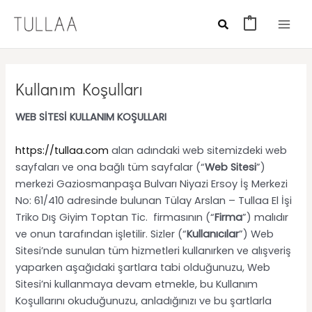
Skip
Main
Search
to
0
Menu
content
Kullanım Koşulları
WEB SİTESİ KULLANIM KOŞULLARI
https://tullaa.com
alan adındaki web sitemizdeki web
sayfaları ve ona bağlı tüm sayfalar (“
Web
Sitesi
”)
merkezi Gaziosmanpaşa Bulvarı Niyazi Ersoy İş Merkezi
No: 61/410 adresinde bulunan Tülay Arslan – Tullaa El İşi
Triko Dış Giyim Toptan Tic. firmasının (“
Firma
”) malıdır
ve onun tarafından işletilir. Sizler (“
Kullanıcılar
”) Web
Sitesi’nde sunulan tüm hizmetleri kullanırken ve alışveriş
yaparken aşağıdaki şartlara tabi olduğunuzu, Web
Sitesi’ni kullanmaya devam etmekle, bu Kullanım
Koşullarını okuduğunuzu, anladığınızı ve bu şartlarla